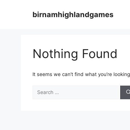
Skip
to
birnamhighlandgames
content
Nothing Found
It seems we can’t find what you’re looking
Search
for: