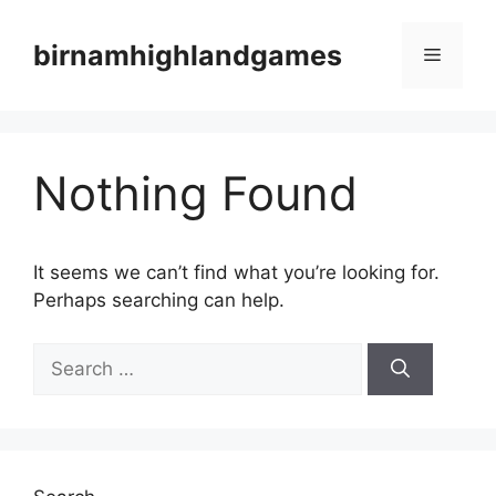
Skip
to
birnamhighlandgames
Menu
content
Nothing Found
It seems we can’t find what you’re looking for.
Perhaps searching can help.
Search
for: