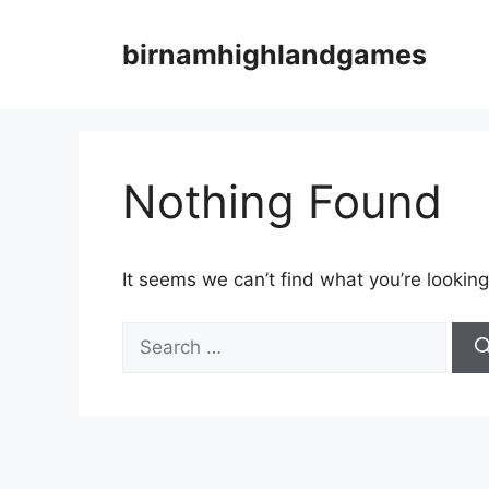
Skip
to
birnamhighlandgames
content
Nothing Found
It seems we can’t find what you’re looking
Search
for: