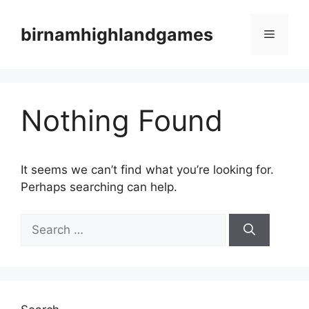
Skip
to
birnamhighlandgames
Menu
content
Nothing Found
It seems we can’t find what you’re looking for.
Perhaps searching can help.
Search
for: