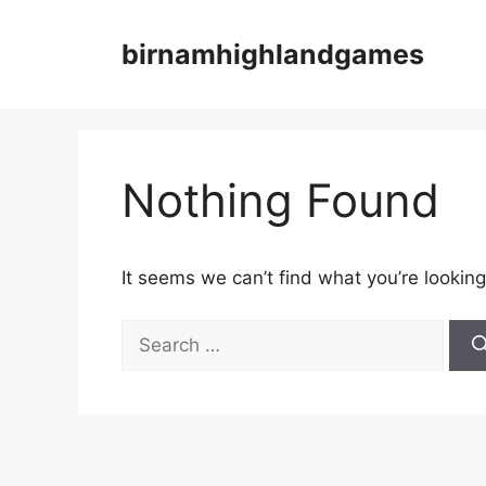
Skip
to
birnamhighlandgames
content
Nothing Found
It seems we can’t find what you’re looking
Search
for: