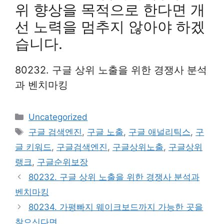
위 향상을 목적으로 한다면 개
선 노력을 멈추지 않아야 하겠
습니다.
80232. 구글 상위 노출을 위한 경쟁사 분석
과 벤치마킹
Categories
Uncategorized
Tags
구글 검색엔진
,
구글 노출
,
구글 애널리틱스
,
구
글 키워드
,
구글검색엔진
,
구글상위노출
,
구글상위
랭크
,
구글순위보장
80232. 구글 상위 노출을 위한 경쟁사 분석과
벤치마킹
80234. 가평빠지 웨이크보드까지 가능한 곳을
찾으신다면