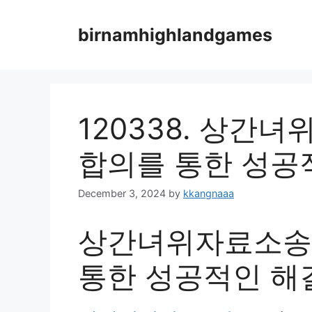
Skip
to
birnamhighlandgames
content
120338. 상간
합의를 통한 성공
December 3, 2024
by
kkangnaaa
상간녀위자료소송
통한 성공적인 해