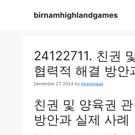
Skip
to
birnamhighlandgames
content
24122711. 친권
협력적 해결 방안
December 27, 2024
by
kkangnaaa
친권 및 양육권 관
방안과 실제 사례