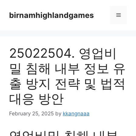
Skip
to
birnamhighlandgames
Menu
content
25022504. 영업비
밀 침해 내부 정보 유
출 방지 전략 및 법적
대응 방안
February 25, 2025
by
kkangnaaa
영업비밀 침해 내부