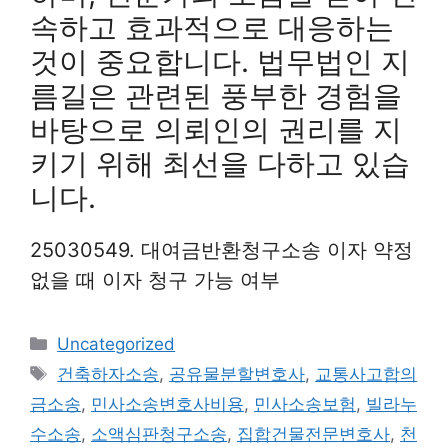
속하고 효과적으로 대응하는
것이 중요합니다. 법무법인 지
름길은 관련된 풍부한 경험을
바탕으로 의뢰인의 권리를 지
키기 위해 최선을 다하고 있습
니다.
25030549. 대여금반환청구소송 이자 약정
없을 때 이자 청구 가능 여부
Categories
Uncategorized
Tags
건축하자소송
,
공유물분할변호사
,
교통사고합의
금소송
,
민사소송변호사비용
,
민사소송보험
,
빌라누
수소송
,
소액심판청구소송
,
집합건물전문변호사
,
천