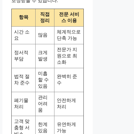
보장받을 수 있습니다.
직접
전문 서비
항목
정리
스 이용
시간 소
체계적으로
많음
요
단축 가능
전문가 지
정서적
크게
원으로 최
부담
발생
소화
미흡
법적 절
완벽히 준
할 수
차 준수
수
있음
관리
폐기물
안전하게
어려
처리
처리
움
고객 맞
한계
유연하게
춤형 서
있음
가능
비스