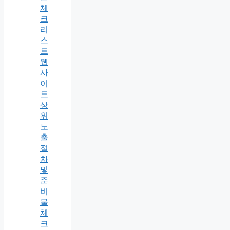
체
크
리
스
트
웹
사
이
트
상
위
노
출
절
차
및
준
비
물
체
크