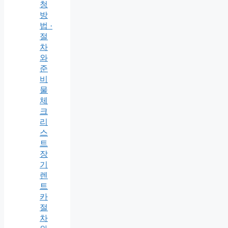
청
방
법 ·
절
차
와
준
비
물
체
크
리
스
트
장
기
렌
트
카
절
차