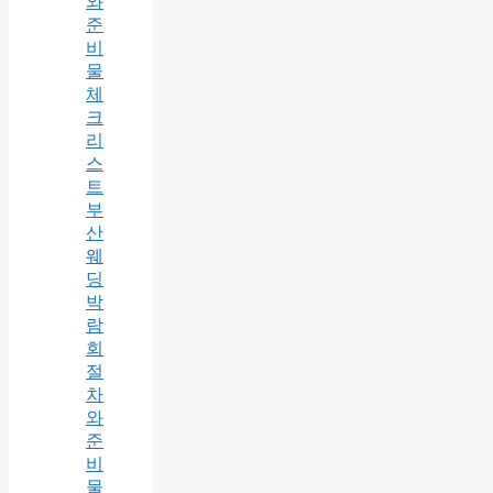
와
준
비
물
체
크
리
스
트
부
산
웨
딩
박
람
회
절
차
와
준
비
물