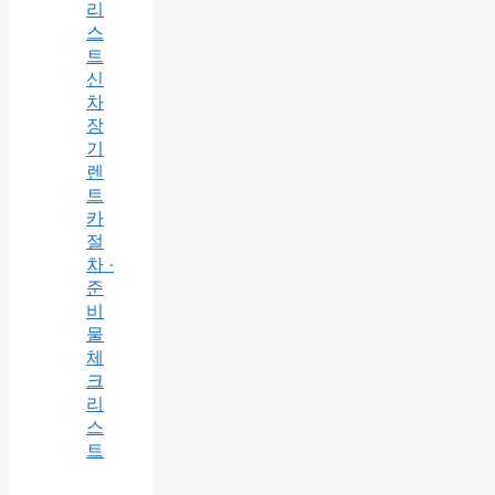
리
스
트
신
차
장
기
렌
트
카
절
차 ·
준
비
물
체
크
리
스
트