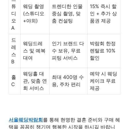
튜
웨딩 촬영
트렌디한 인물
15% 즉시 할
디
(스튜디오
중심 촬영, 맞
인 + 추가 상
오
+야외)
춤 컨설팅
품권 제공
A
드
웨딩드레
인기 브랜드 다
박람회 한정
레
스 및 예복
수 보유, 무료
렌탈료 10%
스
대여
피팅 서비스
할인
B
웨딩홀 대
예약 시 웨딩
홀
최대 400명 수
관, 맞춤 연
케이크 무료
C
용, 주차 편리
회 서비스
제공
서울웨딩박람회
를 통해 현명한 결혼 준비와 구매 혜
택을 꼼꼼히 챙기며 행복한 시작을 하시길 바랍니