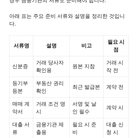
경우 금융기관의 서류도 준비해야 합니다.
아래 표는 주요 준비 서류와 설명을 정리한 것입니
다.
필요 시
서류명
설명
비고
점
거래 당사자
거래 시
신분증
원본 지참
확인용
작 전
등기부
부동산 권리
최근 발급본
계약 전
등본
확인
매매 계
거래 조건 명
서명 및 날
계약 시
약서
시
인 필수
대출 서
금융기관 제
필요 시 준
대출 신
류
출용
비
청 시