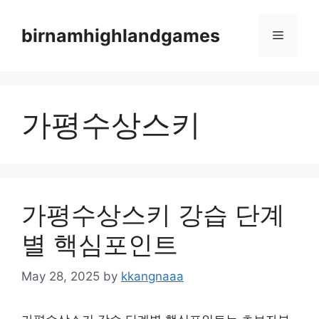
Skip
to
birnamhighlandgames
Menu
content
가평수상스키
가평수상스키 강습 단계
별 핵심포인트
May 28, 2025
by
kkangnaaa