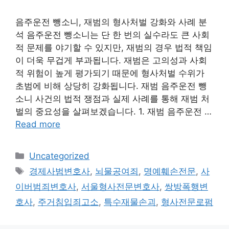
음주운전 뺑소니, 재범의 형사처벌 강화와 사례 분
석 음주운전 뺑소니는 단 한 번의 실수라도 큰 사회
적 문제를 야기할 수 있지만, 재범의 경우 법적 책임
이 더욱 무겁게 부과됩니다. 재범은 고의성과 사회
적 위험이 높게 평가되기 때문에 형사처벌 수위가
초범에 비해 상당히 강화됩니다. 재범 음주운전 뺑
소니 사건의 법적 쟁점과 실제 사례를 통해 재범 처
벌의 중요성을 살펴보겠습니다. 1. 재범 음주운전 …
Read more
Categories
Uncategorized
Tags
경제사범변호사
,
뇌물공여죄
,
명예훼손전문
,
사
이버범죄변호사
,
서울형사전문변호사
,
쌍방폭행변
호사
,
주거침입죄고소
,
특수재물손괴
,
형사전문로펌