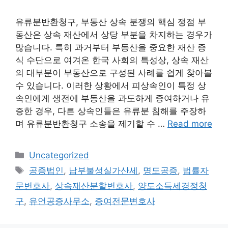
유류분반환청구, 부동산 상속 분쟁의 핵심 쟁점 부
동산은 상속 재산에서 상당 부분을 차지하는 경우가
많습니다. 특히 과거부터 부동산을 중요한 재산 증
식 수단으로 여겨온 한국 사회의 특성상, 상속 재산
의 대부분이 부동산으로 구성된 사례를 쉽게 찾아볼
수 있습니다. 이러한 상황에서 피상속인이 특정 상
속인에게 생전에 부동산을 과도하게 증여하거나 유
증한 경우, 다른 상속인들은 유류분 침해를 주장하
며 유류분반환청구 소송을 제기할 수 …
Read more
Categories
Uncategorized
Tags
공증법인
,
납부불성실가산세
,
명도공증
,
법률자
문변호사
,
상속재산분할변호사
,
양도소득세경정청
구
,
유언공증사무소
,
증여전문변호사