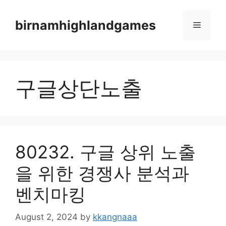
Skip
to
birnamhighlandgames
Menu
content
구글상단노출
80232. 구글 상위 노출
을 위한 경쟁사 분석과
벤치마킹
August 2, 2024
by
kkangnaaa