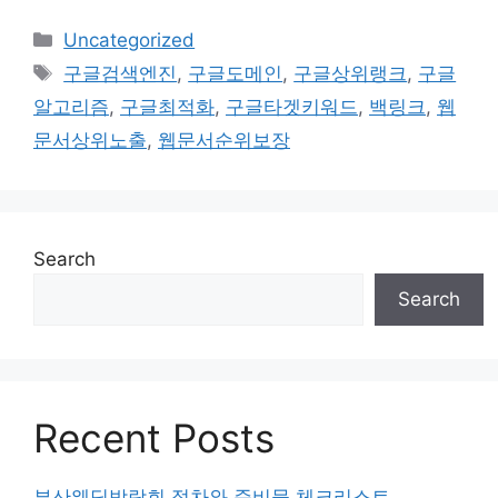
Categories
Uncategorized
Tags
구글검색엔진
,
구글도메인
,
구글상위랭크
,
구글
알고리즘
,
구글최적화
,
구글타겟키워드
,
백링크
,
웹
문서상위노출
,
웹문서순위보장
Search
Search
Recent Posts
부산웨딩박람회 절차와 준비물 체크리스트