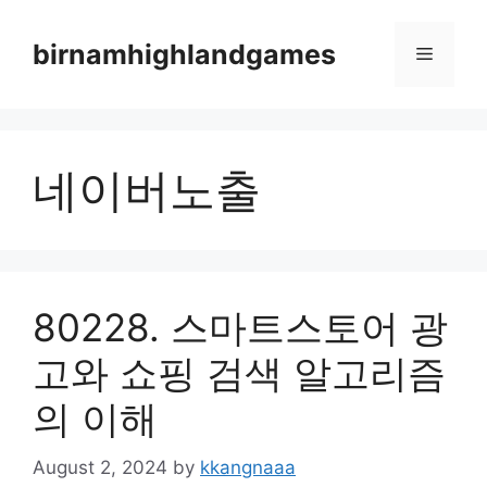
Skip
to
birnamhighlandgames
Menu
content
네이버노출
80228. 스마트스토어 광
고와 쇼핑 검색 알고리즘
의 이해
August 2, 2024
by
kkangnaaa