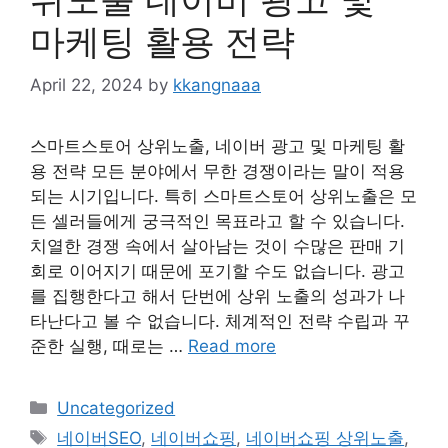
마케팅 활용 전략
April 22, 2024
by
kkangnaaa
스마트스토어 상위노출, 네이버 광고 및 마케팅 활
용 전략 모든 분야에서 무한 경쟁이라는 말이 적용
되는 시기입니다. 특히 스마트스토어 상위노출은 모
든 셀러들에게 궁극적인 목표라고 할 수 있습니다.
치열한 경쟁 속에서 살아남는 것이 수많은 판매 기
회로 이어지기 때문에 포기할 수도 없습니다. 광고
를 집행한다고 해서 단번에 상위 노출의 성과가 나
타난다고 볼 수 없습니다. 체계적인 전략 수립과 꾸
준한 실행, 때로는 …
Read more
Categories
Uncategorized
Tags
네이버SEO
,
네이버쇼핑
,
네이버쇼핑 상위노출
,