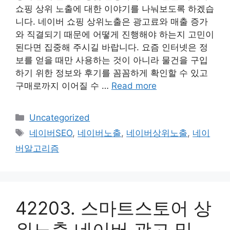
쇼핑 상위 노출에 대한 이야기를 나눠보도록 하겠습
니다. 네이버 쇼핑 상위노출은 광고료와 매출 증가
와 직결되기 때문에 어떻게 진행해야 하는지 고민이
된다면 집중해 주시길 바랍니다. 요즘 인터넷은 정
보를 얻을 때만 사용하는 것이 아니라 물건을 구입
하기 위한 정보와 후기를 꼼꼼하게 확인할 수 있고
구매로까지 이어질 수 …
Read more
Categories
Uncategorized
Tags
네이버SEO
,
네이버노출
,
네이버상위노출
,
네이
버알고리즘
42203. 스마트스토어 상
위노출 네이버 광고 및