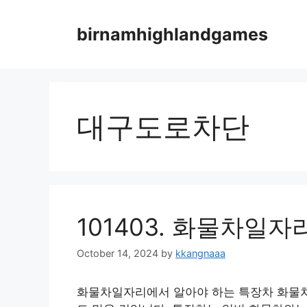
Skip
to
birnamhighlandgames
content
대구도로차단
101403. 화물차일
October 14, 2024
by
kkangnaaa
화물차일자리에서 알아야 하는 특장차 화물차