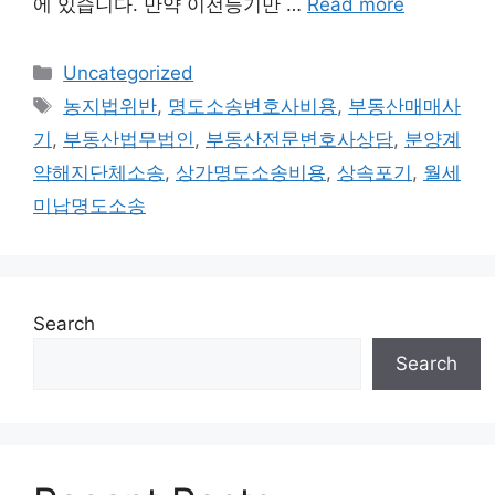
에 있습니다. 만약 이전등기만 …
Read more
Categories
Uncategorized
Tags
농지법위반
,
명도소송변호사비용
,
부동산매매사
기
,
부동산법무법인
,
부동산전문변호사상담
,
분양계
약해지단체소송
,
상가명도소송비용
,
상속포기
,
월세
미납명도소송
Search
Search