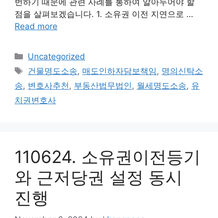
번하기 때문에 관련 사례를 통하여 알아두어야 할
점을 살펴보겠습니다. 1. 소유권 이전 지연으로 …
Read more
Categories
Uncategorized
Tags
건물명도소송
,
매도인하자담보책임
,
명의신탁소
송
,
변호사추천
,
부동산법무법인
,
월세명도소송
,
유
치권변호사
110624. 소유권이전등기
와 근저당권 설정 동시
진행