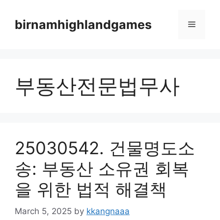
Skip
to
birnamhighlandgames
Menu
content
부동산전문법무사
25030542. 건물명도소
송: 부동산 소유권 회복
을 위한 법적 해결책
March 5, 2025
by
kkangnaaa