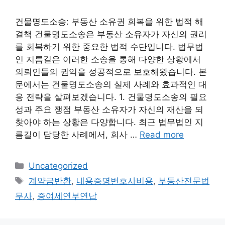
건물명도소송: 부동산 소유권 회복을 위한 법적 해
결책 건물명도소송은 부동산 소유자가 자신의 권리
를 회복하기 위한 중요한 법적 수단입니다. 법무법
인 지름길은 이러한 소송을 통해 다양한 상황에서
의뢰인들의 권익을 성공적으로 보호해왔습니다. 본
문에서는 건물명도소송의 실제 사례와 효과적인 대
응 전략을 살펴보겠습니다. 1. 건물명도소송의 필요
성과 주요 쟁점 부동산 소유자가 자신의 재산을 되
찾아야 하는 상황은 다양합니다. 최근 법무법인 지
름길이 담당한 사례에서, 회사 …
Read more
Categories
Uncategorized
Tags
계약금반환
,
내용증명변호사비용
,
부동산전문법
무사
,
증여세연부연납