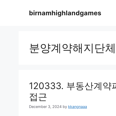
Skip
to
birnamhighlandgames
content
분양계약해지단체
120333. 부동산계
접근
December 3, 2024
by
kkangnaaa