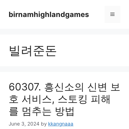
Skip
to
birnamhighlandgames
Menu
content
빌려준돈
60307. 흥신소의 신변 보
호 서비스, 스토킹 피해
를 멈추는 방법
June 3, 2024
by
kkangnaaa