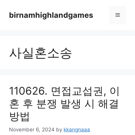
Skip
to
birnamhighlandgames
Menu
content
사실혼소송
110626. 면접교섭권, 이
혼 후 분쟁 발생 시 해결
방법
November 6, 2024
by
kkangnaaa