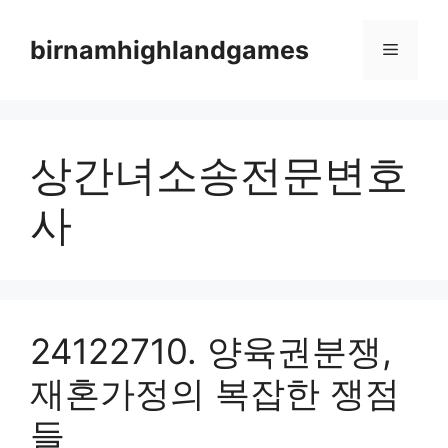
Skip
to
birnamhighlandgames
Menu
content
상간녀소송전문변호
사
24122710. 양육권분쟁,
재혼가정의 복잡한 쟁점
들