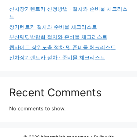
신차장기렌트카 신청방법 · 절차와 준비물 체크리스
트
장기렌트카 절차와 준비물 체크리스트
부산웨딩박람회 절차와 준비물 체크리스트
웹사이트 상위노출 절차 및 준비물 체크리스트
신차장기렌트카 절차 · 준비물 체크리스트
Recent Comments
No comments to show.