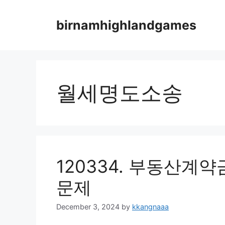
Skip
to
birnamhighlandgames
content
월세명도소송
120334. 부동산계
문제
December 3, 2024
by
kkangnaaa