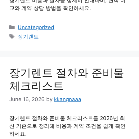
장기렌트 비용과 절차를 상세히 안내하며, 견적 비
교와 계약 상담 방법을 확인하세요.
Categories
Uncategorized
Tags
장기렌트
장기렌트 절차와 준비물
체크리스트
June 16, 2026
by
kkangnaaa
장기렌트 절차와 준비물 체크리스트를 2026년 최
신 기준으로 정리해 비용과 계약 조건을 쉽게 확인
하세요.