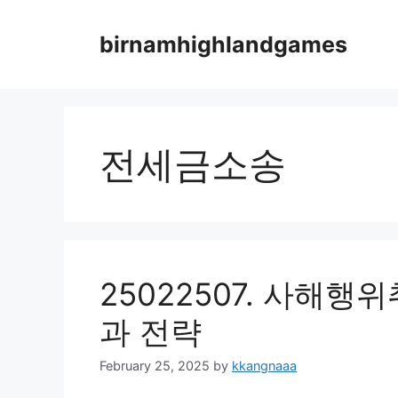
Skip
to
birnamhighlandgames
content
전세금소송
25022507. 사해행
과 전략
February 25, 2025
by
kkangnaaa