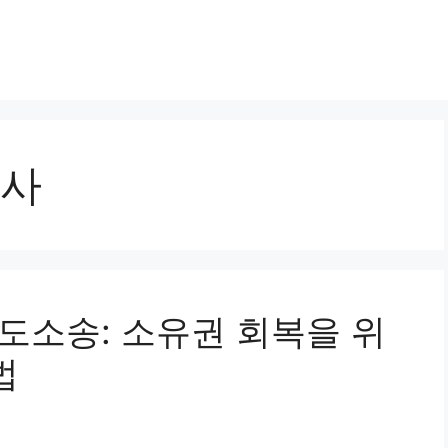
사
명도소송: 소유권 회복을 위
법