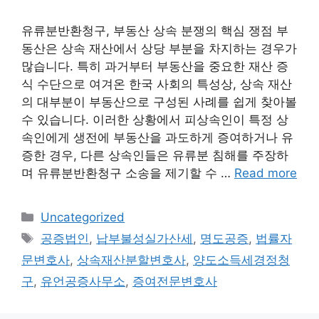
유류분반환청구, 부동산 상속 분쟁의 핵심 쟁점 부
동산은 상속 재산에서 상당 부분을 차지하는 경우가
많습니다. 특히 과거부터 부동산을 중요한 재산 증
식 수단으로 여겨온 한국 사회의 특성상, 상속 재산
의 대부분이 부동산으로 구성된 사례를 쉽게 찾아볼
수 있습니다. 이러한 상황에서 피상속인이 특정 상
속인에게 생전에 부동산을 과도하게 증여하거나 유
증한 경우, 다른 상속인들은 유류분 침해를 주장하
며 유류분반환청구 소송을 제기할 수 …
Read more
Categories
Uncategorized
Tags
공증법인
,
납부불성실가산세
,
명도공증
,
법률자
문변호사
,
상속재산분할변호사
,
양도소득세경정청
구
,
유언공증사무소
,
증여전문변호사